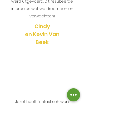
werd uitgevoerd. Dit resulteerde
in precies wat we droomden en
verwachtten!
Cindy
en Kevin Van
Beek
Jozef heeft fantastisch werk
geleverd bij de renovatie van
mijn huis: stucwerk, schilderen,